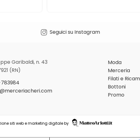
Seguici su Instagram
ppe Garibaldi, n. 43
Moda
7921 (RN)
Merceria
Filati e Rica
-783984
Bottoni
o@merceriacheri.com
Promo
ione siti web e marketing digitale by