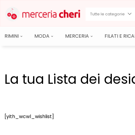
Tutte le categorie
RIMINI
MODA
MERCERIA
FILATI E RI
La tua Lista dei desi
[yith_wcwl_wishlist]