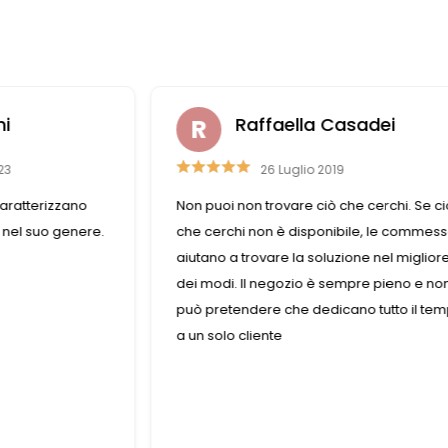
ni
Raffaella Casadei
23
26 Luglio 2019
aratterizzano
Non puoi non trovare ciò che cerchi. Se ci
 nel suo genere.
che cerchi non è disponibile, le commes
aiutano a trovare la soluzione nel miglior
dei modi. Il negozio è sempre pieno e non
può pretendere che dedicano tutto il te
a un solo cliente