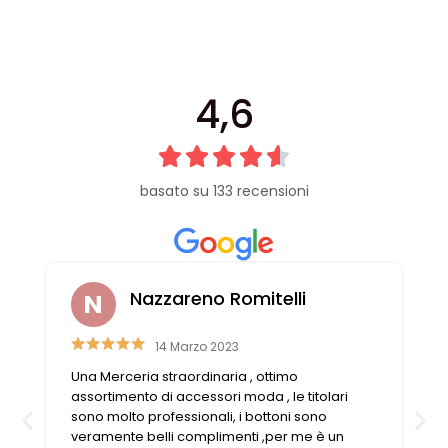
Cerniere lampo / Zip/Fibbie (27)
Elastici (10)
Filati (32)
filati cucirini e affini (9)
4,6
Fodere (5)
Guanti (1)
LANA (27)
basato su 133 recensioni
Minuterie (58)
Nastri, fettucce, cordoni, (49)
Pizzi (11)
Prodotti per la sartoria (34)
Ricamo (119)
Nazzareno Romitelli
Quadri Mezzo Punto (92)
14 Marzo 2023
Canovacci Completi di Filati e Ago (24)
Sciarpe (8)
Una Merceria straordinaria , ottimo
n
assortimento di accessori moda , le titolari
Set di Bottoni Vintage (77)
sono molto professionali, i bottoni sono
Swarovski (2)
veramente belli complimenti ,per me è un