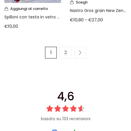
Scegli
Aggiungi al carrello
Nastro Gros grain New Zenith pezza da metri 10
Spilloni con testa in vetro colorato
€
10,80
-
€
27,00
€
10,00
1
2
4,6
basato su 133 recensioni