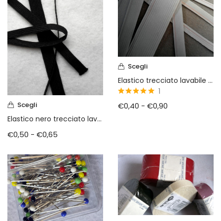
Scegli
Elastico trecciato lavabile bianco
1
5
su 5
Scegli
€
0,40
-
€
0,90
Elastico nero trecciato lavabile
€
0,50
-
€
0,65