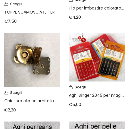
Scegli
Filo per imbastire colorato CTS g.50 n.30
TOPPE SCAMOSCIATE TERMOADESIVE MARBET
€
4,20
€
7,50
Scegli
Scegli
Aghi Singer 2045 per maglina
Chiusura clip calamitata
€
5,00
€
2,20