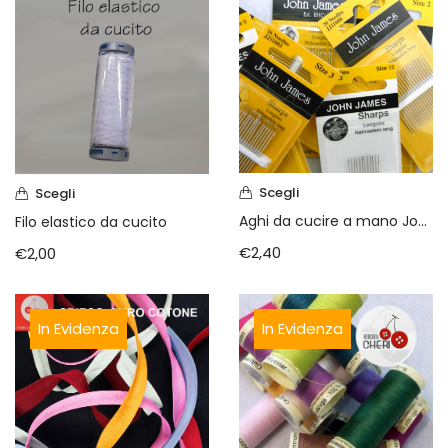
Scegli
Scegli
Aghi da cucire a mano John James
Filo elastico da cucito
€
2,40
€
2,00
In Evidenza
In Evidenza