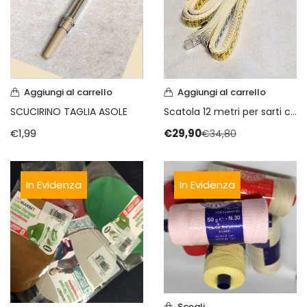
Vintage (165)
Aggiungi al carrello
Aggiungi al carrello
SCUCIRINO TAGLIA ASOLE
Scatola 12 metri per sarti cm 150
€
1,99
€
29,90
€
34,80
In Evidenza
In Evidenza
Scegli