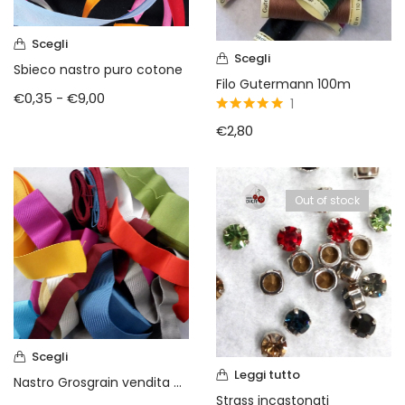
Scegli
Scegli
Sbieco nastro puro cotone
Filo Gutermann 100m
€
0,35
-
€
9,00
1
5
su 5
€
2,80
Out of stock
Scegli
Leggi tutto
Nastro Grosgrain vendita a metraggio
Strass incastonati