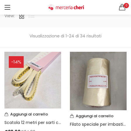
0
ACCEDI
REGISTRATI
View:
CERCA IN:
Tutte le categorie
Visualizzazione di 1-24 di 34 risultati
Accessori Design (56)
Accessori merceria (94)
Cesti portalavoro (8)
-14%
Aghi e spilli (24)
Ricordami
Applicazioni (26)
Borse (6)
Bottoni Vintage (204)
Lotti di Bottoni vintage (27)
Password dimenticata?
Bottoni/alamari/automatici (46)
Alamari (5)
Aggiungi al carrello
Aggiungi al carrello
Calze collant donna (24)
Scatola 12 metri per sarti cm 150
Filato speciale per imbastire n. 30 gr. 250
Cappelli (16)