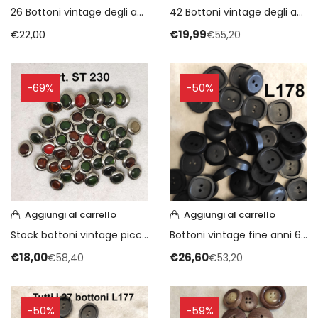
26 Bottoni vintage degli anni 70
42 Bottoni vintage degli anni 70
€
22,00
€
19,99
€
55,20
-69%
-50%
Aggiungi al carrello
Aggiungi al carrello
Stock bottoni vintage piccoli anni 70
Bottoni vintage fine anni 60 piccolo stock
€
18,00
€
26,60
€
58,40
€
53,20
-50%
-59%