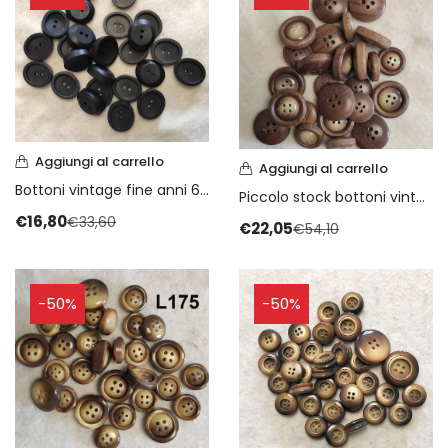
Aggiungi al carrello
Aggiungi al carrello
Bottoni vintage fine anni 60 piccolo stock
Piccolo stock bottoni vintage anni 70
€
16,80
€
33,60
€
22,05
€
54,10
-50%
-50%