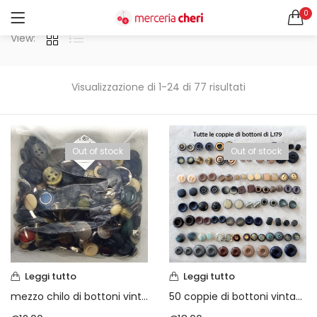
0
ACCEDI
REGISTRATI
View:
CERCA IN:
Tutte le categorie
Visualizzazione di 1-24 di 77 risultati
Accessori Design (56)
Accessori merceria (94)
Cesti portalavoro (8)
Out of stock
Out of stock
Aghi e spilli (24)
Ricordami
Applicazioni (26)
Borse (6)
Bottoni Vintage (204)
Lotti di Bottoni vintage (27)
Password dimenticata?
Bottoni/alamari/automatici (46)
Alamari (5)
Leggi tutto
Leggi tutto
Calze collant donna (24)
mezzo chilo di bottoni vintage anni 60/70/80
50 coppie di bottoni vintage anni 60/70/80
Cappelli (16)