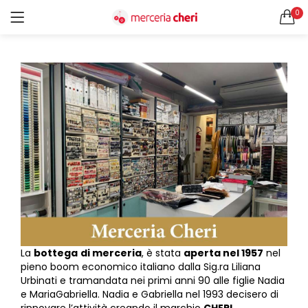
Chi Siamo
0
ACCEDI
REGISTRATI
CERCA IN:
Tutte le categorie
Accessori Design (56)
Accessori merceria (94)
Cesti portalavoro (8)
Aghi e spilli (24)
Ricordami
Applicazioni (26)
Borse (6)
Bottoni Vintage (204)
Lotti di Bottoni vintage (27)
Password dimenticata?
Bottoni/alamari/automatici (46)
La
bottega
di merceria
, è stata
aperta nel 1957
nel
Alamari (5)
pieno boom economico italiano dalla Sig.ra Liliana
Calze collant donna (24)
Urbinati e tramandata nei primi anni 90 alle figlie Nadia
e MariaGabriella. Nadia e Gabriella nel 1993 decisero di
Cappelli (16)
rinnovare l’attività creando il marchio
CHERI
,