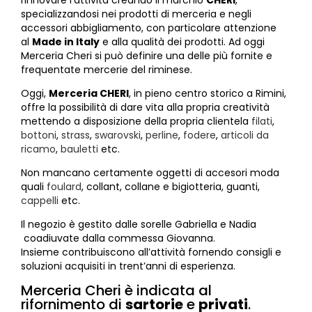
Cerniere lampo / Zip/Fibbie (27)
specializzandosi nei prodotti di merceria e negli
Elastici (10)
accessori abbigliamento, con particolare attenzione
al
Made in Italy
e alla qualità dei prodotti. Ad oggi
Filati (32)
Merceria Cheri si può definire una delle più fornite e
filati cucirini e affini (9)
frequentate mercerie del riminese.
Fodere (5)
Oggi,
Merceria CHERI
, in pieno centro storico a Rimini,
Guanti (1)
offre la possibilità di dare vita alla propria creatività
LANA (27)
mettendo a disposizione della propria clientela
filati
,
Minuterie (58)
bottoni
,
strass
,
swarovski
,
perline
,
fodere
,
articoli da
ricamo
,
bauletti
etc.
Nastri, fettucce, cordoni, (49)
Pizzi (11)
Non mancano certamente oggetti di accesori moda
quali
foulard
, collant, collane e bigiotteria, guanti,
Prodotti per la sartoria (34)
cappelli
etc.
Ricamo (119)
Il negozio è gestito dalle sorelle Gabriella e Nadia
Quadri Mezzo Punto (92)
coadiuvate dalla commessa Giovanna.
Canovacci Completi di Filati e Ago (24)
Insieme contribuiscono all’attività fornendo consigli e
Sciarpe (8)
soluzioni
acquisiti in trent’anni di esperienza
.
Set di Bottoni Vintage (77)
Merceria Cheri è indicata al
Swarovski (2)
rifornimento di
sartorie
e
privati
.