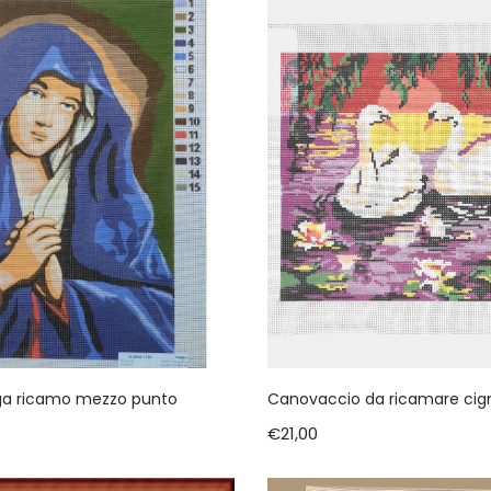
a ricamo mezzo punto
Canovaccio da ricamare cign
€
21,00