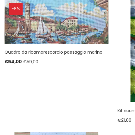
-8%
Quadro da ricamarescorcio paesaggio marino
€
54,00
€
59,00
Kit rica
€
21,00