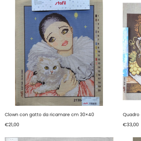
Clown con gatto da ricamare cm 30×40
Quadro 
€
21,00
€
33,00