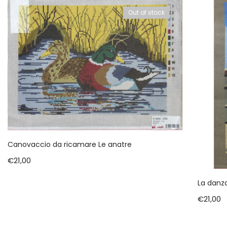
Out of stock
Canovaccio da ricamare Le anatre
€
21,00
La danza
€
21,00