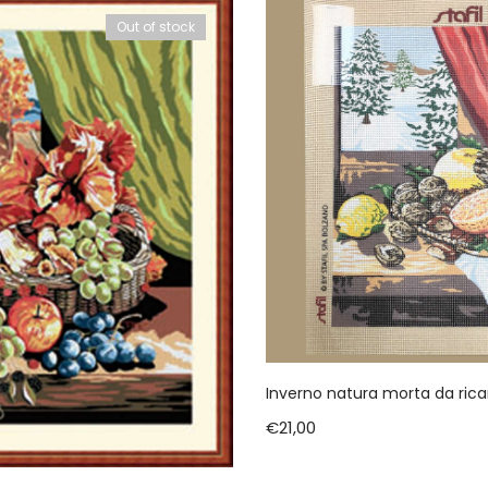
Out of stock
Inverno natura morta da ri
€
21,00