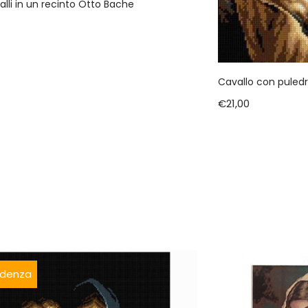
lli in un recinto Otto Bache
Cavallo con puled
€
21,00
videnza