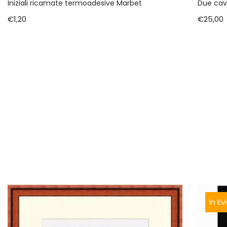
Iniziali ricamate termoadesive Marbet
Due cava
€
1,20
€
25,00
In E