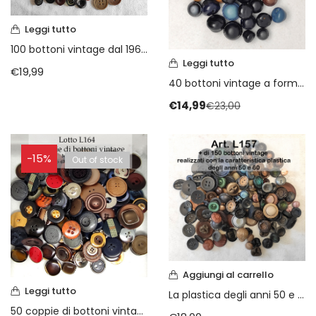
Leggi tutto
100 bottoni vintage dal 1960 al 1990
Leggi tutto
€
19,99
40 bottoni vintage a forma di ghianda
€
14,99
€
23,00
-15%
Out of stock
Aggiungi al carrello
Leggi tutto
La plastica degli anni 50 e 60
50 coppie di bottoni vintage anni 60 70 80