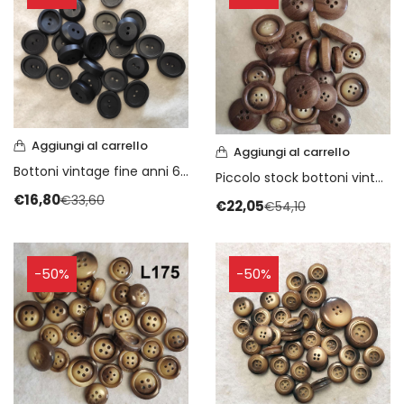
Aggiungi al carrello
Aggiungi al carrello
Bottoni vintage fine anni 60 piccolo stock
Piccolo stock bottoni vintage anni 70
€
16,80
€
33,60
€
22,05
€
54,10
-50%
-50%