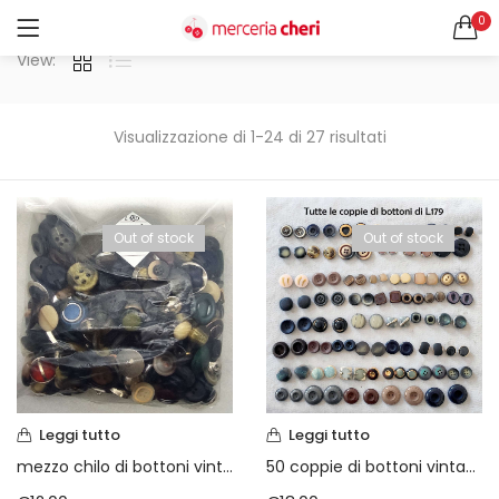
0
ACCEDI
REGISTRATI
View:
CERCA IN:
Tutte le categorie
Visualizzazione di 1-24 di 27 risultati
Accessori Design (56)
Accessori merceria (94)
Cesti portalavoro (8)
Out of stock
Out of stock
Aghi e spilli (24)
Ricordami
Applicazioni (26)
Borse (6)
Bottoni Vintage (204)
Lotti di Bottoni vintage (27)
Password dimenticata?
Bottoni/alamari/automatici (46)
Alamari (5)
Leggi tutto
Leggi tutto
Calze collant donna (24)
mezzo chilo di bottoni vintage anni 60/70/80
50 coppie di bottoni vintage anni 60/70/80
Cappelli (16)