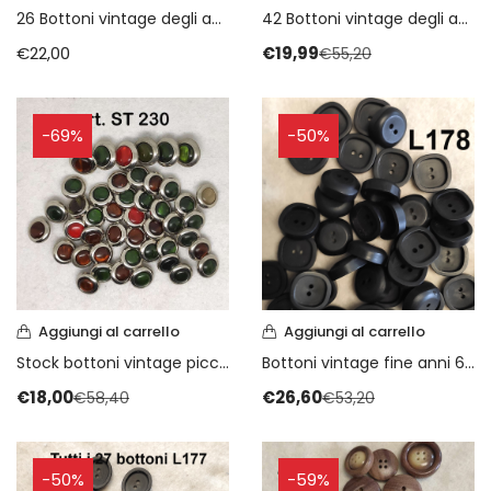
26 Bottoni vintage degli anni 70
42 Bottoni vintage degli anni 70
€
22,00
€
19,99
€
55,20
-69%
-50%
Aggiungi al carrello
Aggiungi al carrello
Stock bottoni vintage piccoli anni 70
Bottoni vintage fine anni 60 piccolo stock
€
18,00
€
26,60
€
58,40
€
53,20
-50%
-59%