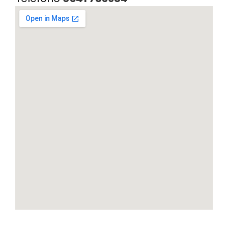
Cerniere lampo / Zip/Fibbie (27)
Elastici (10)
Filati (32)
filati cucirini e affini (9)
Fodere (5)
Guanti (1)
LANA (27)
Minuterie (58)
Nastri, fettucce, cordoni, (49)
Pizzi (11)
Prodotti per la sartoria (34)
Ricamo (119)
Quadri Mezzo Punto (92)
Canovacci Completi di Filati e Ago (24)
Sciarpe (8)
Set di Bottoni Vintage (77)
Swarovski (2)