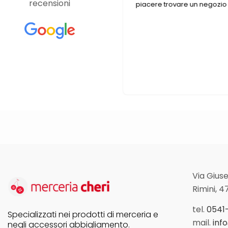
recensioni
, non c’è nulla di cui tu possa
piacere trovare un negozio 
 che non riesci a
amente nel campo della
ini).Inoltre, ho scoperto che
ente anche in internet, quindi,
 più?!?
Via Giuse
Rimini, 4
tel.
0541
Specializzati nei prodotti di merceria e
mail.
inf
negli accessori abbigliamento.