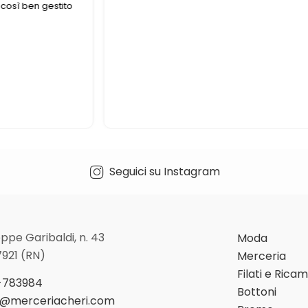
così ben gestito
Seguici su Instagram
ppe Garibaldi, n. 43
Moda
7921 (RN)
Merceria
Filati e Rica
-783984
Bottoni
o@merceriacheri.com