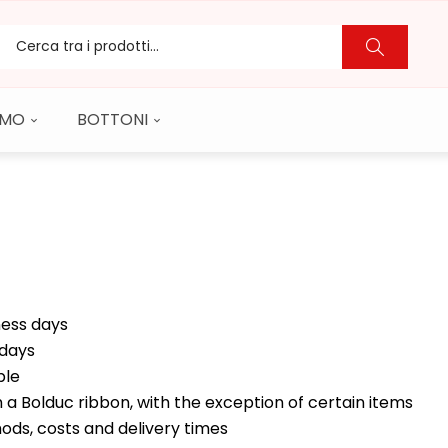
CAMO
BOTTONI
ness days
 days
ble
 a Bolduc ribbon, with the exception of certain items
hods, costs and delivery times