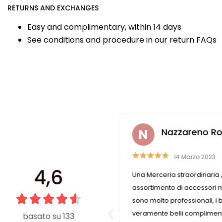
RETURNS AND EXCHANGES
Easy and complimentary, within 14 days
See conditions and procedure in our return FAQs
hela Gorini
Nazzareno Rom
2 Luglio 2021
14 Marzo 2023
4,6
in questo negozio faccio un
Una Merceria straordinaria 
le negli anni passati perché è
assortimento di accessori mo
he conserva le caratteristiche
sono molto professionali, i 
 piccolo, è stretto ma tu chiedi
veramente belli compliment
basato su 133