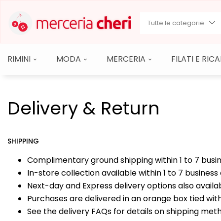
Tutte le categorie
RIMINI
MODA
MERCERIA
FILATI E RI
Delivery & Return
SHIPPING
Complimentary ground shipping within 1 to 7 busi
In-store collection available within 1 to 7 business
Next-day and Express delivery options also availa
Purchases are delivered in an orange box tied with
See the delivery FAQs for details on shipping met