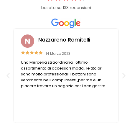
Cerniere lampo / Zip/Fibbie (27)
basato su 133 recensioni
Elastici (10)
Filati (32)
filati cucirini e affini (9)
Fodere (5)
Nazzareno Romitelli
Guanti (1)
LANA (27)
14 Marzo 2023
Minuterie (58)
Una Merceria straordinaria , ottimo
Nastri, fettucce, cordoni, (49)
n
assortimento di accessori moda , le titolari
Pizzi (11)
sono molto professionali, i bottoni sono
Prodotti per la sartoria (34)
veramente belli complimenti ,per me è un
piacere trovare un negozio così ben gestito
Ricamo (119)
Quadri Mezzo Punto (92)
Canovacci Completi di Filati e Ago (24)
Sciarpe (8)
Set di Bottoni Vintage (77)
Swarovski (2)