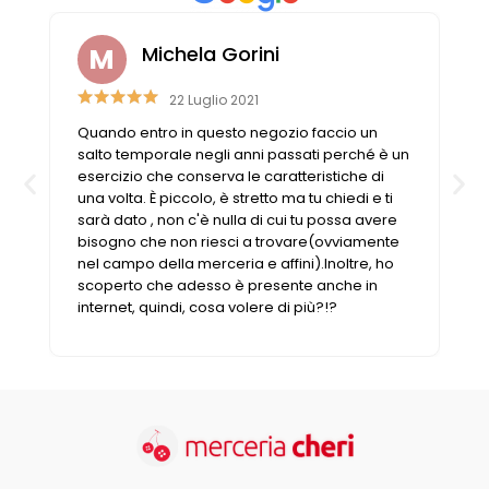
Cerniere lampo / Zip/Fibbie (27)
Elastici (10)
Michela Gorini
Filati (32)
filati cucirini e affini (9)
22 Luglio 2021
Fodere (5)
Quando entro in questo negozio faccio un
Guanti (1)
salto temporale negli anni passati perché è un
esercizio che conserva le caratteristiche di
LANA (27)
una volta. È piccolo, è stretto ma tu chiedi e ti
Minuterie (58)
sarà dato , non c'è nulla di cui tu possa avere
Nastri, fettucce, cordoni, (49)
bisogno che non riesci a trovare(ovviamente
nel campo della merceria e affini).Inoltre, ho
Pizzi (11)
scoperto che adesso è presente anche in
Prodotti per la sartoria (34)
internet, quindi, cosa volere di più?!?
Ricamo (119)
Quadri Mezzo Punto (92)
Canovacci Completi di Filati e Ago (24)
Sciarpe (8)
Set di Bottoni Vintage (77)
Swarovski (2)