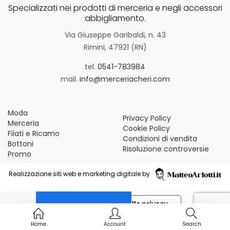
Vintage (165)
Specializzati nei prodotti di merceria e negli accessori
abbigliamento.
Via Giuseppe Garibaldi, n. 43
Rimini, 47921 (RN)
tel.
0541-783984
mail.
info@merceriacheri.com
Moda
Privacy Policy
Merceria
Cookie Policy
Filati e Ricamo
Condizioni di vendita
Bottoni
Risoluzione controversie
Promo
Realizzazione siti web e marketing digitale by
Le tue preferenze relative alla privacy
Informativa sulla raccolta
Home
Account
Search