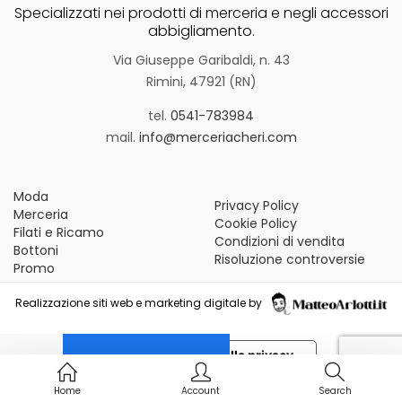
Vintage (165)
Specializzati nei prodotti di merceria e negli accessori
abbigliamento.
Via Giuseppe Garibaldi, n. 43
Rimini, 47921 (RN)
tel.
0541-783984
mail.
info@merceriacheri.com
Moda
Privacy Policy
Merceria
Cookie Policy
Filati e Ricamo
Condizioni di vendita
Bottoni
Risoluzione controversie
Promo
Realizzazione siti web e marketing digitale by
Le tue preferenze relative alla privacy
Informativa sulla raccolta
Home
Account
Search