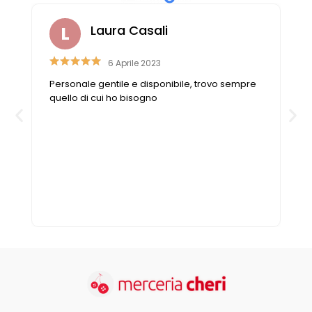
Cerniere lampo / Zip/Fibbie (27)
Elastici (10)
Laura Casali
Filati (32)
filati cucirini e affini (9)
6 Aprile 2023
Fodere (5)
Personale gentile e disponibile, trovo sempre
Guanti (1)
quello di cui ho bisogno
LANA (27)
Minuterie (58)
Nastri, fettucce, cordoni, (49)
Pizzi (11)
Prodotti per la sartoria (34)
Ricamo (119)
Quadri Mezzo Punto (92)
Canovacci Completi di Filati e Ago (24)
Sciarpe (8)
Set di Bottoni Vintage (77)
Swarovski (2)