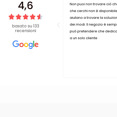
4,6
 gentilezza caratterizzano
Non puoi non trovare ciò che
o fornitissimo nel suo genere.
che cerchi non è disponibi
aiutano a trovare la soluzio
dei modi. Il negozio è semp
basato su 133
recensioni
può pretendere che dedican
a un solo cliente