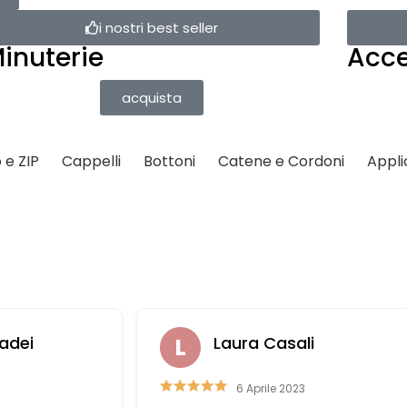
i nostri best seller
inuterie
Acce
acquista
 e ZIP
Cappelli
Bottoni
Catene e Cordoni
Appli
adei
Laura Casali
6 Aprile 2023