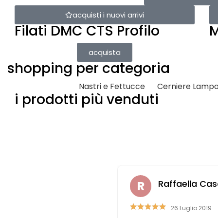
acquisti i nuovi arrivi
Filati DMC CTS Profilo
M
acquista
shopping per categoria
Nastri e Fettucce
Cerniere Lampo
i prodotti più venduti
iana Antolini
Raffaella Cas
5 Settembre 2023
26 Luglio 2019