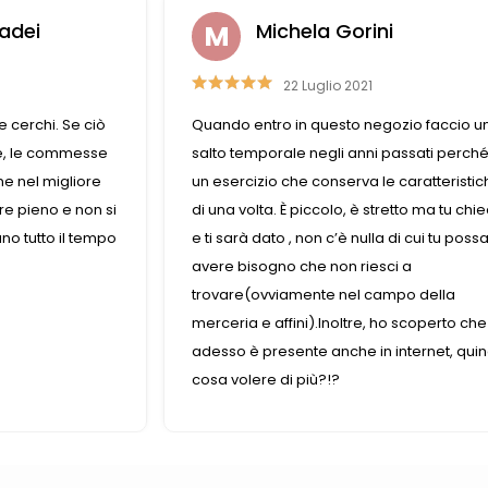
adei
Michela Gorini
22 Luglio 2021
 cerchi. Se ciò
Quando entro in questo negozio faccio u
le, le commesse
salto temporale negli anni passati perch
ne nel migliore
un esercizio che conserva le caratteristi
re pieno e non si
di una volta. È piccolo, è stretto ma tu chie
o tutto il tempo
e ti sarà dato , non c’è nulla di cui tu poss
avere bisogno che non riesci a
trovare(ovviamente nel campo della
merceria e affini).Inoltre, ho scoperto che
adesso è presente anche in internet, quin
cosa volere di più?!?