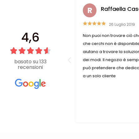
ra Casali
Raffaella Cas
 Aprile 2023
26 Luglio 2019
4,6
ile e disponibile, trovo
Non puoi non trovare ciò che
 di cui ho bisogno
che cerchi non è disponibi
aiutano a trovare la soluzio
dei modi. Il negozio è semp
basato su 133
recensioni
può pretendere che dedican
a un solo cliente