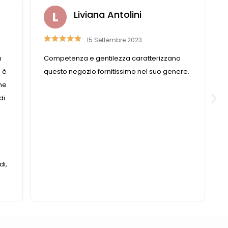
Liviana Antolini
15 Settembre 2023
n
Competenza e gentilezza caratterizzano
é è
questo negozio fornitissimo nel suo genere.
che
di
a
di,