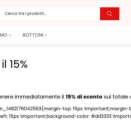
CAMO
BOTTONI
il 15%
ttenere immediatamente il
15% di sconto
sul totale 
482176042563{margin-top: 15px !important;margin-bott
eft: 15px !important;background-color: #dd3333 !importa
scntl16
ttivare lo sconto, inserisci il codice
nella 