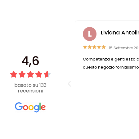
faella Casadei
Liviana Antoli
6 Luglio 2019
15 Settembre 20
4,6
rovare ciò che cerchi. Se ciò
Competenza e gentilezza c
n è disponibile, le commesse
questo negozio fornitissimo
are la soluzione nel migliore
negozio è sempre pieno e non si
basato su 133
recensioni
e che dedicano tutto il tempo
nte