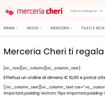
Tutte le categorie
RIMINI
MODA
MERCERIA
FILATI E RI
Merceria Cheri ti regala 
[vc_row][vc_column][vc_column_text]
Effettua un ordine di almeno € 10,00 e potrai o
[/vc_column_text][vc_column_text css=”.vc_custom_1
!important;padding-bottom: 15px !important;padding-l
Per a