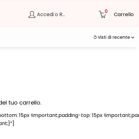
0
Accedi o Registrati
Carrello
Visti di recente
del tuo carrello.
om: 15px !important;padding-top: 15px !important;padd
nt;}”]
pagina del tuo carrello.