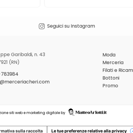
Seguici su Instagram
ppe Garibaldi, n. 43
Moda
7921 (RN)
Merceria
Filati e Rica
-783984
Bottoni
o@merceriacheri.com
Promo
ione siti web e marketing digitale by
rmativa sulla raccolta
Le tue preferenze relative alla privacy