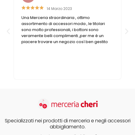
Cerniere lampo / Zip/Fibbie (27)
14 Marzo 2023
Elastici (10)
Una Merceria straordinaria , ottimo
Filati (32)
assortimento di accessori moda , le titolari
filati cucirini e affini (9)
sono molto professionali, i bottoni sono
Fodere (5)
veramente belli complimenti ,per me è un
piacere trovare un negozio così ben gestito
Guanti (1)
LANA (27)
Minuterie (58)
Nastri, fettucce, cordoni, (49)
Pizzi (11)
Prodotti per la sartoria (34)
Ricamo (119)
Quadri Mezzo Punto (92)
Canovacci Completi di Filati e Ago (24)
Sciarpe (8)
Specializzati nei prodotti di merceria e negli accessori
Set di Bottoni Vintage (77)
abbigliamento.
Swarovski (2)