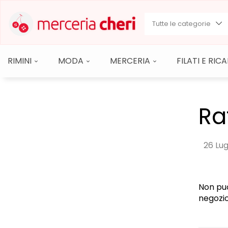
Tutte le categorie
RIMINI
MODA
MERCERIA
FILATI E RI
Ra
26 Lug
Non puo
negozio