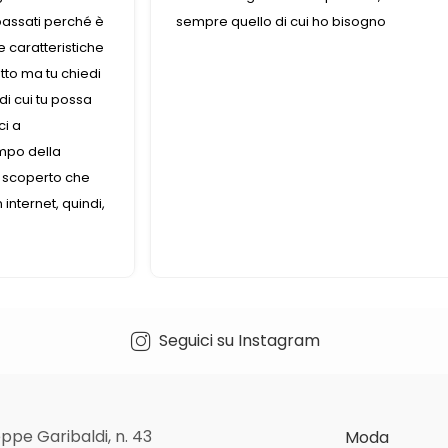
llo di cui ho bisogno
assortimento di accessori
sono molto professionali
veramente belli complim
piacere trovare un nego
Seguici su Instagram
ppe Garibaldi, n. 43
Moda