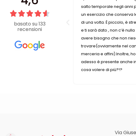
4,6
salto temporale negli anni passati perché è
sempre que
un esercizio che conserva le caratteristiche
di una volta. È piccolo, è stretto ma tu chiedi
basato su 133
recensioni
e ti sarà dato , non c’è nulla di cui tu possa
avere bisogno che non riesci a
trovare(ovviamente nel campo della
merceria e affini).Inoltre, ho scoperto che
adesso è presente anche in internet, quindi,
cosa volere di più?!?
Via Giuse