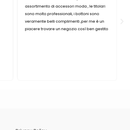
 moda , le titolari
questo negozio fornitissimo nel suo g
, i bottoni sono
enti ,per me è un
zio così ben gestito