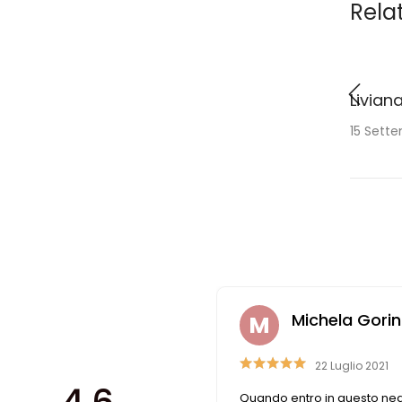
Rela
Liviana
15 Sett
Michela Gorini
22 Luglio 2021
Quando entro in questo negozio faccio un
Personale 