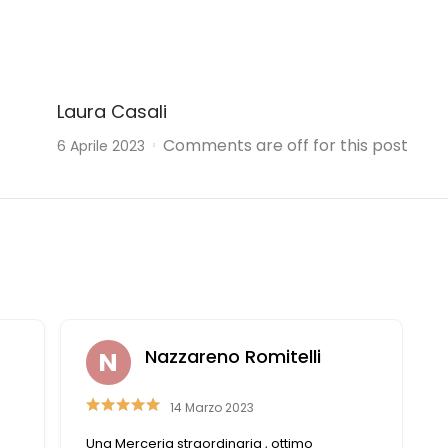
Laura Casali
Comments are off for this post
6 Aprile 2023
Romitelli
Liviana Antolini
23
15 Settembre 2023
ia , ottimo
Competenza e gentilezza caratterizz