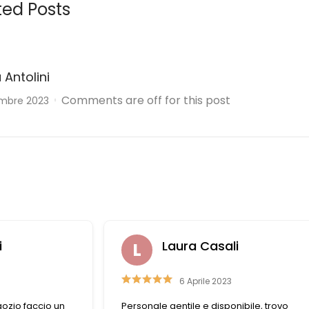
ted Posts
 Antolini
Comments are off for this post
embre 2023
Laura Casali
Nazzareno 
6 Aprile 2023
14 Marzo 20
gentile e disponibile, trovo
Una Merceria straordinar