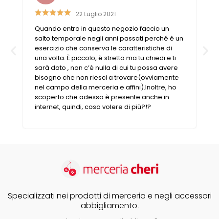
Cerniere lampo / Zip/Fibbie (27)
22 Luglio 2021
Elastici (10)
e
Quando entro in questo negozio faccio un
Filati (32)
o
salto temporale negli anni passati perché è un
filati cucirini e affini (9)
esercizio che conserva le caratteristiche di
Fodere (5)
una volta. È piccolo, è stretto ma tu chiedi e ti
sarà dato , non c’è nulla di cui tu possa avere
Guanti (1)
bisogno che non riesci a trovare(ovviamente
LANA (27)
nel campo della merceria e affini).Inoltre, ho
Minuterie (58)
scoperto che adesso è presente anche in
Nastri, fettucce, cordoni, (49)
internet, quindi, cosa volere di più?!?
Pizzi (11)
Prodotti per la sartoria (34)
Ricamo (119)
Quadri Mezzo Punto (92)
Canovacci Completi di Filati e Ago (24)
Sciarpe (8)
Specializzati nei prodotti di merceria e negli accessori
Set di Bottoni Vintage (77)
abbigliamento.
Swarovski (2)