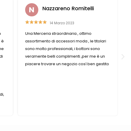
Nazzareno Romitelli
14 Marzo 2023
n
Una Merceria straordinaria , ottimo
é è
assortimento di accessori moda , le titolari
che
sono molto professionali, i bottoni sono
di
veramente belli complimenti ,per me è un
a
piacere trovare un negozio così ben gestito
di,