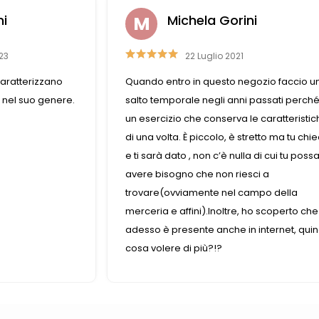
ni
Michela Gorini
23
22 Luglio 2021
aratterizzano
Quando entro in questo negozio faccio u
 nel suo genere.
salto temporale negli anni passati perch
un esercizio che conserva le caratteristi
di una volta. È piccolo, è stretto ma tu chie
e ti sarà dato , non c’è nulla di cui tu poss
avere bisogno che non riesci a
trovare(ovviamente nel campo della
merceria e affini).Inoltre, ho scoperto che
adesso è presente anche in internet, quin
cosa volere di più?!?