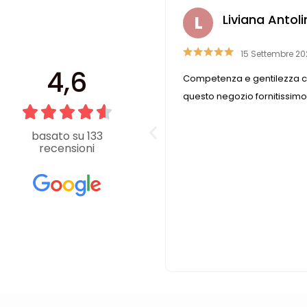
ra Casali
Liviana Antoli
 Aprile 2023
15 Settembre 20
4,6
ile e disponibile, trovo
Competenza e gentilezza c
 di cui ho bisogno
questo negozio fornitissimo
basato su 133
recensioni