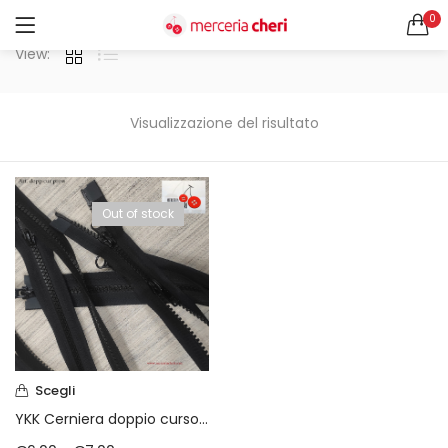
0
ACCEDI
REGISTRATI
View:
CERCA IN:
Tutte le categorie
Visualizzazione del risultato
Accessori Design (56)
Accessori merceria (94)
Cesti portalavoro (8)
Out of stock
Aghi e spilli (24)
Ricordami
Applicazioni (26)
Borse (6)
Bottoni Vintage (204)
Lotti di Bottoni vintage (27)
Password dimenticata?
Bottoni/alamari/automatici (46)
Alamari (5)
Scegli
Calze collant donna (24)
YKK Cerniera doppio cursore pressofusa
Cappelli (16)