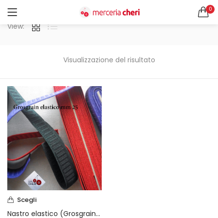
0
ACCEDI
REGISTRATI
View:
CERCA IN:
Tutte le categorie
Visualizzazione del risultato
Accessori Design (56)
Accessori merceria (94)
Cesti portalavoro (8)
Aghi e spilli (24)
Ricordami
Applicazioni (26)
Borse (6)
Bottoni Vintage (204)
Lotti di Bottoni vintage (27)
Password dimenticata?
Bottoni/alamari/automatici (46)
Alamari (5)
Calze collant donna (24)
Scegli
Cappelli (16)
Nastro elastico (Grosgrain) mm. 25 vendita a metraggio