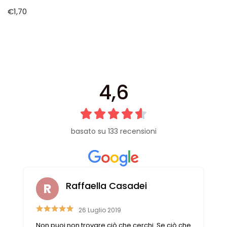
Cerniere lampo / Zip/Fibbie (27)
€
1,70
Elastici (10)
Filati (32)
filati cucirini e affini (9)
Fodere (5)
Guanti (1)
4,6
LANA (27)
Minuterie (58)
Nastri, fettucce, cordoni, (49)
Pizzi (11)
basato su 133 recensioni
Prodotti per la sartoria (34)
Ricamo (119)
Quadri Mezzo Punto (92)
Canovacci Completi di Filati e Ago (24)
Raffaella Casadei
Sciarpe (8)
Set di Bottoni Vintage (77)
26 Luglio 2019
Swarovski (2)
Non puoi non trovare ciò che cerchi. Se ciò che