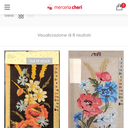
0
ACCEDI
REGISTRATI
View:
CERCA IN:
Tutte le categorie
Visualizzazione di 8 risultati
Accessori Design (56)
Accessori merceria (94)
Cesti portalavoro (8)
Out of stock
Aghi e spilli (24)
Ricordami
Applicazioni (26)
Borse (6)
Bottoni Vintage (204)
Lotti di Bottoni vintage (27)
Password dimenticata?
Bottoni/alamari/automatici (46)
Alamari (5)
Calze collant donna (24)
Cappelli (16)