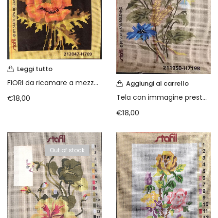
Cerniere lampo / Zip/Fibbie (27)
Elastici (10)
Filati (32)
filati cucirini e affini (9)
Fodere (5)
Guanti (1)
Leggi tutto
LANA (27)
FIORI da ricamare a mezzo punto cm 20 x 47
Aggiungi al carrello
Minuterie (58)
Tela con immagine prestampata cm 19 x 50
€
18,00
Nastri, fettucce, cordoni, (49)
€
18,00
Pizzi (11)
Prodotti per la sartoria (34)
Ricamo (119)
Out of stock
Quadri Mezzo Punto (92)
Canovacci Completi di Filati e Ago (24)
Sciarpe (8)
Set di Bottoni Vintage (77)
Swarovski (2)