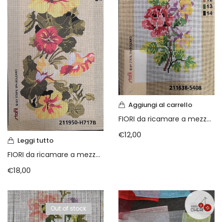
Vintage (165)
Aggiungi al carrello
FIORI da ricamare a mezzo punto cm 16 x 38
€
12,00
Leggi tutto
FIORI da ricamare a mezzo punto cm 19×50
€
18,00
Out of stock