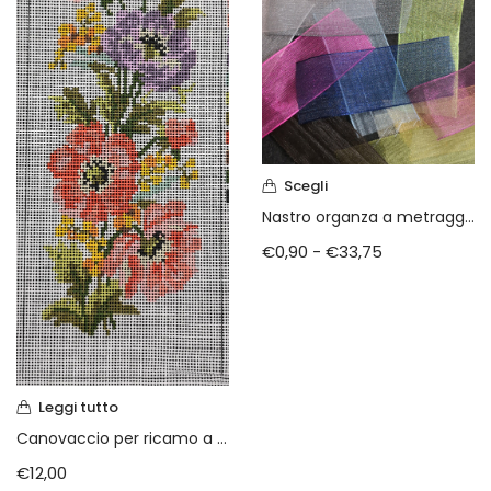
Scegli
Nastro organza a metraggio
€
0,90
-
€
33,75
Leggi tutto
Canovaccio per ricamo a mezzo punto cm 16×38
€
12,00