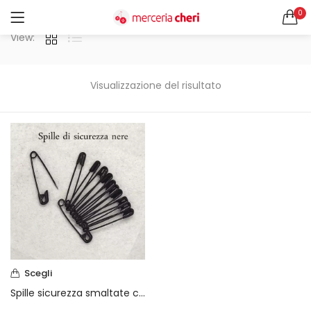
0
ACCEDI
REGISTRATI
View:
CERCA IN:
Tutte le categorie
Visualizzazione del risultato
Accessori Design (56)
Accessori merceria (94)
Cesti portalavoro (8)
Aghi e spilli (24)
Ricordami
Applicazioni (26)
Borse (6)
Bottoni Vintage (204)
Lotti di Bottoni vintage (27)
Password dimenticata?
Bottoni/alamari/automatici (46)
Alamari (5)
Scegli
Calze collant donna (24)
Spille sicurezza smaltate colore nero
Cappelli (16)