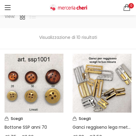
0
ACCEDI
REGISTRATI
View:
CERCA IN:
Tutte le categorie
Visualizzazione di 10 risultati
Accessori Design (56)
Accessori merceria (94)
Cesti portalavoro (8)
Aghi e spilli (24)
Ricordami
Applicazioni (26)
Borse (6)
Bottoni Vintage (204)
Lotti di Bottoni vintage (27)
Password dimenticata?
Bottoni/alamari/automatici (46)
Alamari (5)
Scegli
Scegli
Calze collant donna (24)
Ganci reggiseno lega metallica cromata
Bottone SSP anni 70
Cappelli (16)