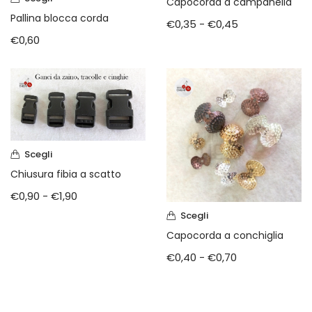
Capocorda a campanella
Pallina blocca corda
€
0,35
-
€
0,45
€
0,60
Scegli
Chiusura fibia a scatto
€
0,90
-
€
1,90
Scegli
Capocorda a conchiglia
€
0,40
-
€
0,70