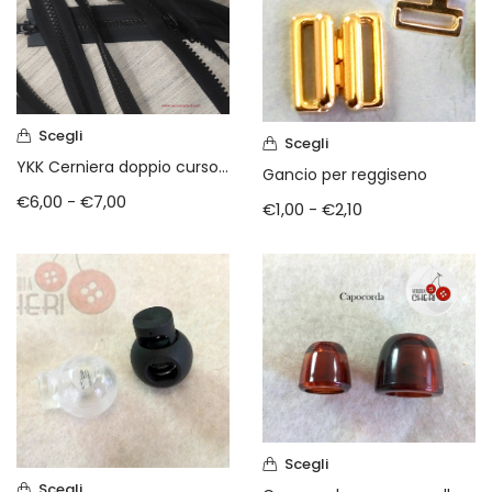
Vintage (165)
Scegli
Scegli
YKK Cerniera doppio cursore pressofusa
Gancio per reggiseno
€
6,00
-
€
7,00
€
1,00
-
€
2,10
Scegli
Scegli