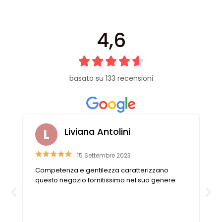
4,6
basato su 133 recensioni
Raffaella Casadei
26 Luglio 2019
Non puoi non trovare ciò che cerchi. Se ciò che
cerchi non è disponibile, le commesse aiutano
a trovare la soluzione nel migliore dei modi. Il
negozio è sempre pieno e non si può
pretendere che dedicano tutto il tempo a un
solo cliente