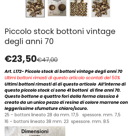
Cerniere lampo / Zip/Fibbie (27)
Elastici (10)
Filati (32)
filati cucirini e affini (9)
Piccolo stock bottoni vintage
Fodere (5)
degli anni 70
Guanti (1)
LANA (27)
€
23,50
Minuterie (58)
€
47,00
Nastri, fettucce, cordoni, (49)
Art. L172- Piccolo stock di bottoni vintage degli anni 70
Pizzi (11)
Ultimi bottoni rimasti di questo articolo scontati del 50%
Prodotti per la sartoria (34)
Ultimi bottoni rimasti di di questo articolo All’interno di
Ricamo (119)
questo piccolo stock ci sono 41 bottoni di fine anni 70.
Questo bottone a quattro fori dalla forma classica è
Quadri Mezzo Punto (92)
creato da un unico pezzo di resina di colore marrone con
Canovacci Completi di Filati e Ago (24)
leggerissime sfumature chiaro/scuro.
Sciarpe (8)
25 – bottoni lineato 28 da mm. 17,5 spessore. mm. 7,5
16 – bottoni lineato 38 mm. 23 spessore. mm. 8.5
Set di Bottoni Vintage (77)
Swarovski (2)