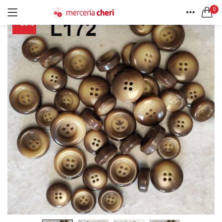
0
-50%
ACCEDI
REGISTRATI
HOME
CERCA IN:
ACCOUNT
Tutte le categorie
Accessori Design (56)
Accessori merceria (94)
Cesti portalavoro (8)
Aghi e spilli (24)
Ricordami
Applicazioni (26)
Borse (6)
Bottoni Vintage (204)
Lotti di Bottoni vintage (27)
Password dimenticata?
Bottoni/alamari/automatici (46)
Alamari (5)
Calze collant donna (24)
Cappelli (16)