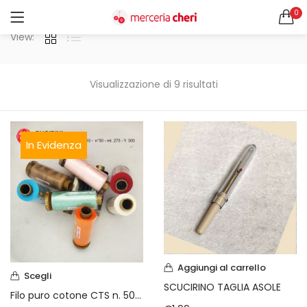
0
ACCEDI
REGISTRATI
View:
CERCA IN:
Tutte le categorie
Visualizzazione di 9 risultati
Accessori Design (56)
Accessori merceria (94)
Cesti portalavoro (8)
In Evidenza
Aghi e spilli (24)
Ricordami
Applicazioni (26)
Borse (6)
Bottoni Vintage (204)
Lotti di Bottoni vintage (27)
Password dimenticata?
Bottoni/alamari/automatici (46)
Alamari (5)
Aggiungi al carrello
Scegli
Calze collant donna (24)
SCUCIRINO TAGLIA ASOLE
Filo puro cotone CTS n. 50 mt. 275 Y 300
Cappelli (16)