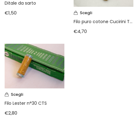
Ditale da sarto
€
1,50
Scegli
Filo puro cotone Cucirini Tre Stelle n. 50 m. 275
€
4,70
Scegli
Filo Lester n°30 CTS
€
2,80