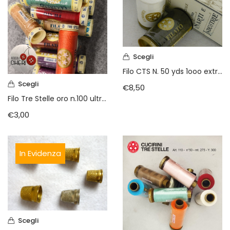
Vintage (165)
Scegli
Filo CTS N. 50 yds 1ooo extraforte
Scegli
€
8,50
Filo Tre Stelle oro n.100 ultra sottile
€
3,00
In Evidenza
Scegli