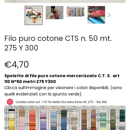
Cerniere lampo / Zip/Fibbie (27)
Elastici (10)
Filati (32)
filati cucirini e affini (9)
Fodere (5)
Filo puro cotone CTS n. 50 mt.
Guanti (1)
275 Y 300
LANA (27)
Minuterie (58)
€
4,70
Nastri, fettucce, cordoni, (49)
Pizzi (11)
Spolette di filo puro cotone mercerizzato C.T. S. art
Prodotti per la sartoria (34)
110 N°50 metri 275 Y300
Ricamo (119)
Clicca sull’immagine per visionare i colori disponibili. (sono
Quadri Mezzo Punto (92)
quelli evidenziati con la spunta verde).
Canovacci Completi di Filati e Ago (24)
Sciarpe (8)
Set di Bottoni Vintage (77)
Swarovski (2)