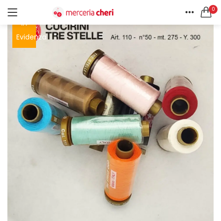
0
In
ACCEDI
REGISTRATI
HOME
Evidenza
CERCA IN:
ACCOUNT
Tutte le categorie
Accessori Design (56)
Accessori merceria (94)
Cesti portalavoro (8)
Aghi e spilli (24)
Ricordami
Applicazioni (26)
Borse (6)
Bottoni Vintage (204)
Lotti di Bottoni vintage (27)
Password dimenticata?
Bottoni/alamari/automatici (46)
Alamari (5)
Calze collant donna (24)
Cappelli (16)