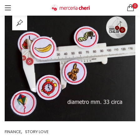
0
ACCEDI
REGISTRATI
CERCA IN:
Tutte le categorie
Accessori Design (56)
Accessori merceria (94)
Cesti portalavoro (8)
Aghi e spilli (24)
Ricordami
Applicazioni (26)
Borse (6)
Bottoni Vintage (204)
Lotti di Bottoni vintage (27)
Password dimenticata?
Bottoni/alamari/automatici (46)
Alamari (5)
Calze collant donna (24)
,
FINANCE
STORY LOVE
Cappelli (16)