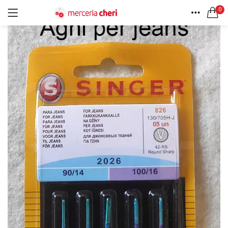
0
ACCEDI
REGISTRATI
HOME
CERCA IN:
ACCOUNT
Tutte le categorie
Accessori Design (56)
Accessori merceria (94)
Cesti portalavoro (8)
Aghi e spilli (24)
Ricordami
Applicazioni (26)
Borse (6)
Bottoni Vintage (204)
Lotti di Bottoni vintage (27)
Password dimenticata?
Bottoni/alamari/automatici (46)
Alamari (5)
Calze collant donna (24)
Cappelli (16)