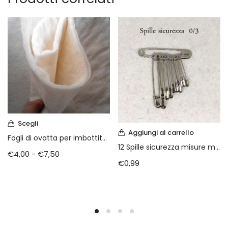
Scegli
Aggiungi al carrello
Fogli di ovatta per imbottiture
12 Spille sicurezza misure miste
€
4,00
-
€
7,50
€
0,99