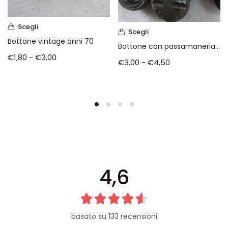
Scegli
Scegli
Bottone vintage anni 70
Bottone con passamaneria degli anni 60
€
1,80
-
€
3,00
€
3,00
-
€
4,50
4,6
basato su 133 recensioni