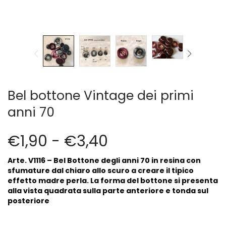
Cerniere lampo / Zip/Fibbie (27)
Elastici (10)
Filati (32)
filati cucirini e affini (9)
Fodere (5)
Guanti (1)
LANA (27)
Bel bottone Vintage dei primi
Minuterie (58)
anni 70
Nastri, fettucce, cordoni, (49)
Pizzi (11)
€
1,90
-
€
3,40
Prodotti per la sartoria (34)
Ricamo (119)
Arte.
V1116 – Bel
Bottone degli anni 70 in resina con
Quadri Mezzo Punto (92)
sfumature dal chiaro allo scuro a creare il tipico
Canovacci Completi di Filati e Ago (24)
effetto madre perla.
La forma del bottone si presenta
Sciarpe (8)
alla vista quadrata sulla parte anteriore e tonda sul
posteriore
Set di Bottoni Vintage (77)
Swarovski (2)