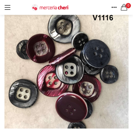
0
ACCEDI
REGISTRATI
HOME
CERCA IN:
ACCOUNT
Tutte le categorie
Accessori Design (56)
Accessori merceria (94)
Cesti portalavoro (8)
Aghi e spilli (24)
Ricordami
Applicazioni (26)
Borse (6)
Bottoni Vintage (204)
Lotti di Bottoni vintage (27)
Password dimenticata?
Bottoni/alamari/automatici (46)
Alamari (5)
Calze collant donna (24)
Cappelli (16)