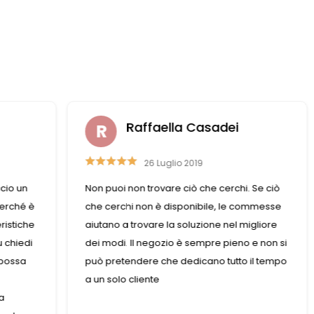
adei
Laura Casali
6 Aprile 2023
 cerchi. Se ciò
Personale gentile e disponibile, trovo
le, le commesse
sempre quello di cui ho bisogno
ne nel migliore
re pieno e non si
o tutto il tempo