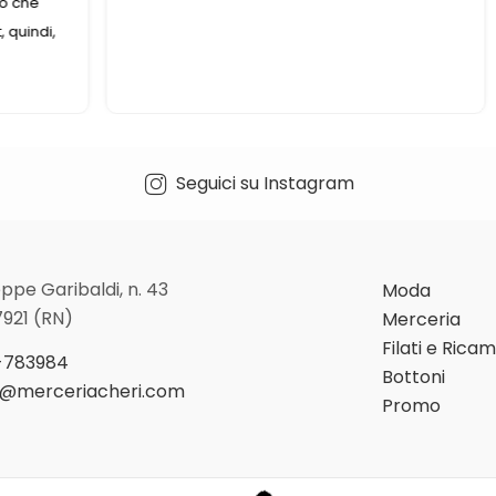
Seguici su Instagram
ppe Garibaldi, n. 43
Moda
7921 (RN)
Merceria
Filati e Rica
-783984
Bottoni
o@merceriacheri.com
Promo