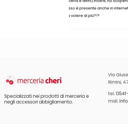
ini).Inoltre, ho scoperto che
ente anche in internet, quindi,
 più?!?
Via Giuse
Rimini, 4
tel.
0541
Specializzati nei prodotti di merceria e
mail.
inf
negli accessori abbigliamento.