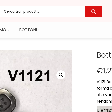
CAMO
BOTTONI
Bot
€
1,
V1121 Bo
forma qu
che van
rendono