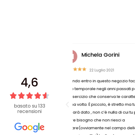
hela Gorini
Raffaella Cas
2 Luglio 2021
26 Luglio 2019
4,6
in questo negozio faccio un
Non puoi non trovare ciò che
le negli anni passati perché è
che cerchi non è disponibi
he conserva le caratteristiche
aiutano a trovare la soluzio
 piccolo, è stretto ma tu chiedi
dei modi. Il negozio è semp
basato su 133
recensioni
, non c’è nulla di cui tu possa
può pretendere che dedican
 che non riesci a
a un solo cliente
amente nel campo della