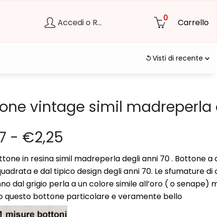
0
Accedi o Registrati
Carrello
Visti di recente
tone vintage simil madreperla 
27
-
€
2,25
ttone in resina simil madreperla degli anni 70 . Bottone a q
adrata e dal tipico design degli anni 70. Le sfumature di 
no dal grigio perla a un colore simile all’oro ( o senape) 
 questo bottone particolare e veramente bello