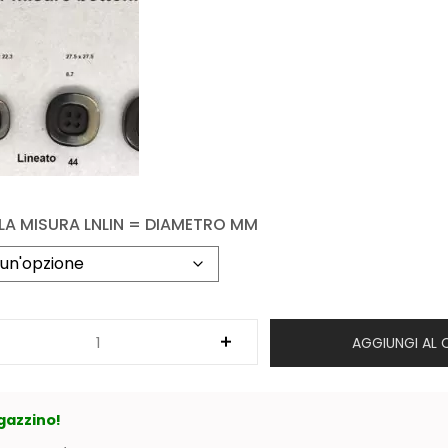
 LA MISURA LNLIN = DIAMETRO MM
AGGIUNGI AL 
gazzino!