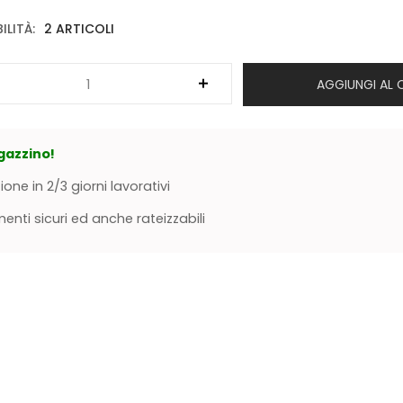
ILITÀ:
2 ARTICOLI
AGGIUNGI AL 
gazzino!
ione in 2/3 giorni lavorativi
nti sicuri ed anche rateizzabili