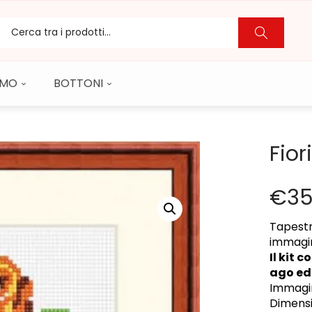
CAMO
BOTTONI
Fior
€
35
Tapestr
immagin
Il kit 
ago ed 
Immagin
Dimensi