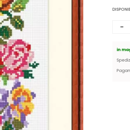
DISPONIB
in ma
Spediz
Pagame