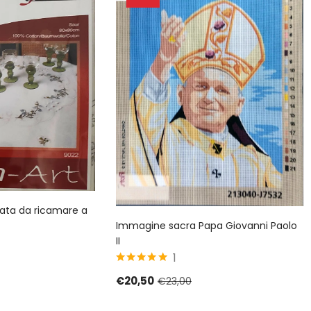
ata da ricamare a
Immagine sacra Papa Giovanni Paolo
II
1
5
su 5
€
20,50
€
23,00