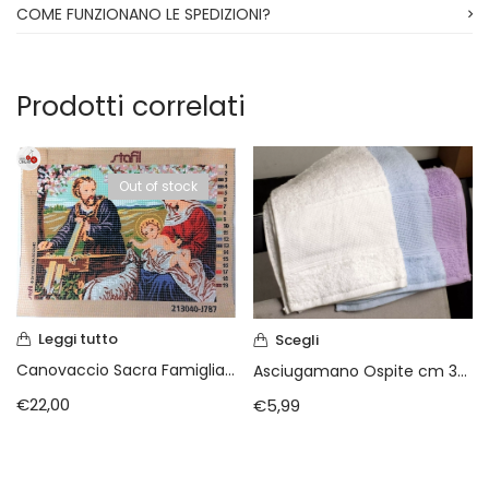
COME FUNZIONANO LE SPEDIZIONI?
Prodotti correlati
Out of stock
Leggi tutto
Scegli
Canovaccio Sacra Famiglia cm 30×40
Asciugamano Ospite cm 33 X 55 da ricamare
€
22,00
€
5,99