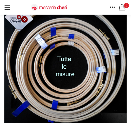
0
ACCEDI
REGISTRATI
HOME
CERCA IN:
ACCOUNT
Tutte le categorie
Accessori Design (56)
Accessori merceria (94)
Cesti portalavoro (8)
Aghi e spilli (24)
Ricordami
Applicazioni (26)
Borse (6)
Bottoni Vintage (204)
Lotti di Bottoni vintage (27)
Password dimenticata?
Bottoni/alamari/automatici (46)
Alamari (5)
Calze collant donna (24)
Cappelli (16)