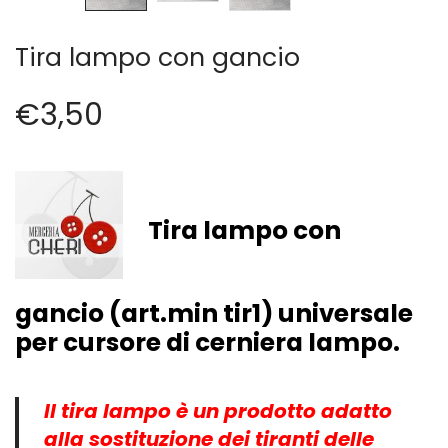
Cerniere lampo / Zip/Fibbie (27)
Elastici (10)
Tira lampo con gancio
Filati (32)
filati cucirini e affini (9)
€
3,50
Fodere (5)
Guanti (1)
LANA (27)
Minuterie (58)
Nastri, fettucce, cordoni, (49)
Tira lampo con
Pizzi (11)
Prodotti per la sartoria (34)
Ricamo (119)
gancio (art.min tir1) universale
Quadri Mezzo Punto (92)
per cursore di cerniera lampo.
Canovacci Completi di Filati e Ago (24)
Sciarpe (8)
Set di Bottoni Vintage (77)
Il tira lampo è un prodotto adatto
Swarovski (2)
alla sostituzione dei tiranti delle