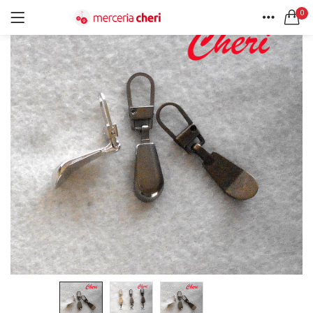
0
ACCEDI
REGISTRATI
HOME
CERCA IN:
ACCOUNT
Tutte le categorie
Accessori Design (56)
Accessori merceria (94)
Cesti portalavoro (8)
Aghi e spilli (24)
Ricordami
Applicazioni (26)
Borse (6)
Bottoni Vintage (204)
Lotti di Bottoni vintage (27)
Password dimenticata?
Bottoni/alamari/automatici (46)
Alamari (5)
Calze collant donna (24)
Cappelli (16)