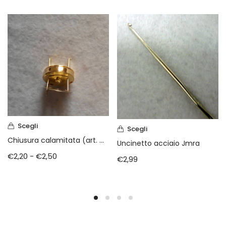
Scegli
Scegli
Chiusura calamitata (art. min 1002)
Uncinetto acciaio Jmra
€
2,20
-
€
2,50
€
2,99