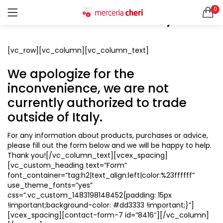
Order outside Italy
0
ACCEDI
REGISTRATI
CERCA IN:
[vc_row][vc_column][vc_column_text]
Tutte le categorie
We apologize for the
Accessori Design (56)
inconvenience, we are not
Accessori merceria (94)
Cesti portalavoro (8)
currently authorized to trade
Aghi e spilli (24)
Ricordami
outside of Italy.
Applicazioni (26)
For any information about products, purchases or advice,
Borse (6)
please fill out the form below and we will be happy to help.
Bottoni Vintage (204)
Thank you![/vc_column_text][vcex_spacing]
Lotti di Bottoni vintage (27)
Password dimenticata?
[vc_custom_heading text=”Form”
font_container=”tag:h2|text_align:left|color:%23ffffff”
Bottoni/alamari/automatici (46)
use_theme_fonts=”yes”
Alamari (5)
css=”.vc_custom_1483198148452{padding: 15px
Calze collant donna (24)
!important;background-color: #dd3333 !important;}”]
[vcex_spacing][contact-form-7 id=”8416″][/vc_column]
Cappelli (16)