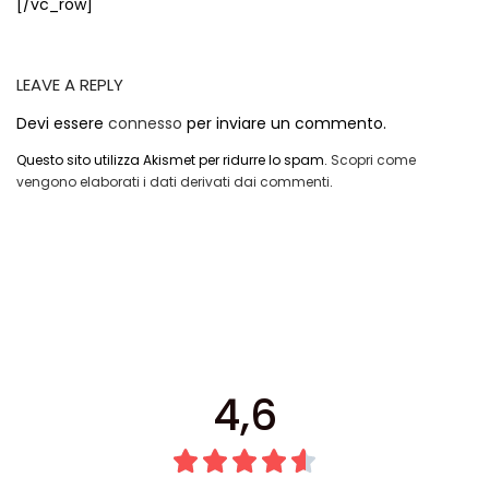
[/vc_row]
Cerniere lampo / Zip/Fibbie (27)
Elastici (10)
Filati (32)
LEAVE A REPLY
filati cucirini e affini (9)
Devi essere
connesso
per inviare un commento.
Fodere (5)
Guanti (1)
Questo sito utilizza Akismet per ridurre lo spam.
Scopri come
LANA (27)
vengono elaborati i dati derivati dai commenti
.
Minuterie (58)
Nastri, fettucce, cordoni, (49)
Pizzi (11)
Prodotti per la sartoria (34)
Ricamo (119)
Quadri Mezzo Punto (92)
Canovacci Completi di Filati e Ago (24)
4,6
Sciarpe (8)
Set di Bottoni Vintage (77)
Swarovski (2)