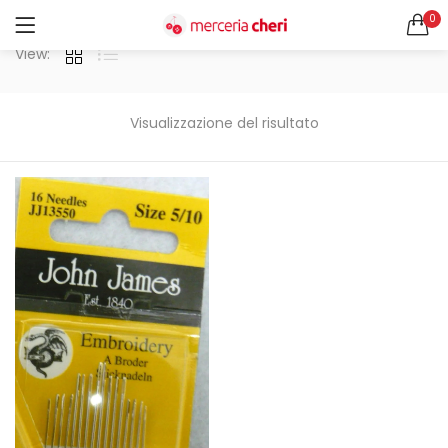
0
ACCEDI
REGISTRATI
View:
CERCA IN:
Tutte le categorie
Visualizzazione del risultato
Accessori Design (56)
Accessori merceria (94)
Cesti portalavoro (8)
Aghi e spilli (24)
Ricordami
Applicazioni (26)
Borse (6)
Bottoni Vintage (204)
Lotti di Bottoni vintage (27)
Password dimenticata?
Bottoni/alamari/automatici (46)
Alamari (5)
Calze collant donna (24)
Cappelli (16)