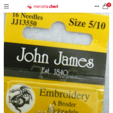
0
ACCEDI
REGISTRATI
HOME
CERCA IN:
ACCOUNT
Tutte le categorie
Accessori Design (56)
Accessori merceria (94)
Cesti portalavoro (8)
Aghi e spilli (24)
Ricordami
Applicazioni (26)
Borse (6)
Bottoni Vintage (204)
Lotti di Bottoni vintage (27)
Password dimenticata?
Bottoni/alamari/automatici (46)
Alamari (5)
Calze collant donna (24)
Cappelli (16)