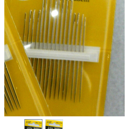
Cerniere lampo / Zip/Fibbie (27)
Elastici (10)
Filati (32)
filati cucirini e affini (9)
Fodere (5)
Guanti (1)
LANA (27)
Minuterie (58)
Nastri, fettucce, cordoni, (49)
Pizzi (11)
Prodotti per la sartoria (34)
Ricamo (119)
Quadri Mezzo Punto (92)
Canovacci Completi di Filati e Ago (24)
Sciarpe (8)
Set di Bottoni Vintage (77)
Swarovski (2)