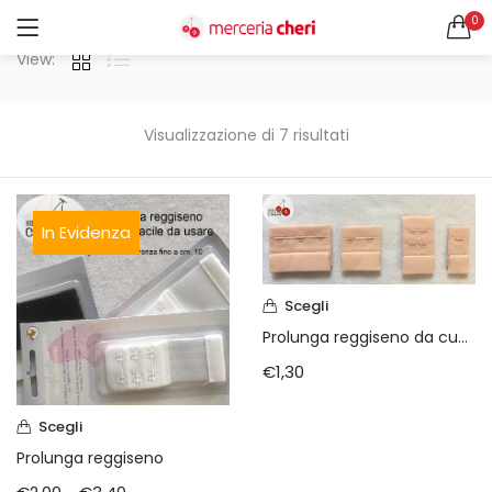
0
ACCEDI
REGISTRATI
View:
CERCA IN:
Tutte le categorie
Visualizzazione di 7 risultati
Accessori Design (56)
Accessori merceria (94)
Cesti portalavoro (8)
In Evidenza
Aghi e spilli (24)
Ricordami
Applicazioni (26)
Borse (6)
Scegli
Bottoni Vintage (204)
Prolunga reggiseno da cucire
Lotti di Bottoni vintage (27)
Password dimenticata?
€
1,30
Bottoni/alamari/automatici (46)
Alamari (5)
Scegli
Calze collant donna (24)
Prolunga reggiseno
Cappelli (16)