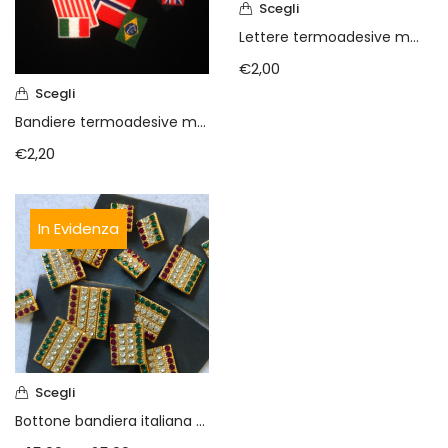
Vintage (165)
Scegli
Lettere termoadesive mm.50 (Marbet)
€
2,00
Scegli
Bandiere termoadesive mm. 50×35 Marbet
€
2,20
In Evidenza
Scegli
Bottone bandiera italiana di Swarovski