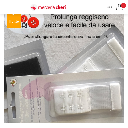
0
In
ACCEDI
REGISTRATI
HOME
Evidenza
CERCA IN:
ACCOUNT
Tutte le categorie
Accessori Design (56)
Accessori merceria (94)
Cesti portalavoro (8)
Aghi e spilli (24)
Ricordami
Applicazioni (26)
Borse (6)
Bottoni Vintage (204)
Lotti di Bottoni vintage (27)
Password dimenticata?
Bottoni/alamari/automatici (46)
Alamari (5)
Calze collant donna (24)
Cappelli (16)