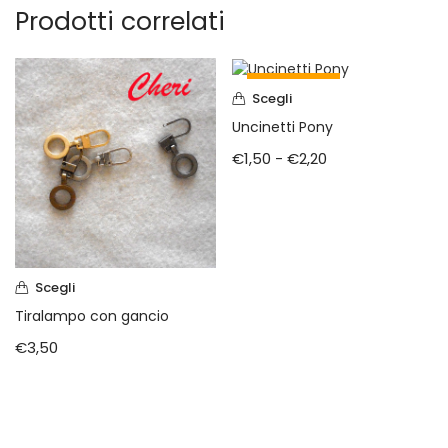
Prodotti correlati
In Evidenza
Scegli
Uncinetti Pony
€
1,50
-
€
2,20
Scegli
Tiralampo con gancio
€
3,50