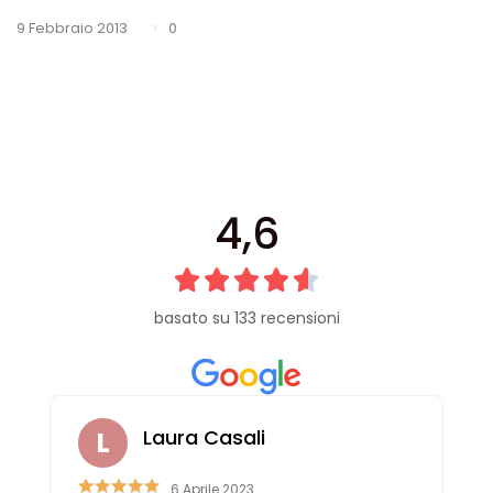
Cerniere lampo / Zip/Fibbie (27)
0
9 Febbraio 2013
Elastici (10)
Filati (32)
filati cucirini e affini (9)
Fodere (5)
Guanti (1)
LANA (27)
Minuterie (58)
4,6
Nastri, fettucce, cordoni, (49)
Pizzi (11)
Prodotti per la sartoria (34)
basato su 133 recensioni
Ricamo (119)
Quadri Mezzo Punto (92)
Canovacci Completi di Filati e Ago (24)
Sciarpe (8)
Laura Casali
Set di Bottoni Vintage (77)
Swarovski (2)
6 Aprile 2023