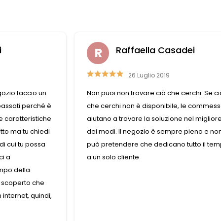
adei
Nazzareno Romitelli
14 Marzo 2023
 cerchi. Se ciò
Una Merceria straordinaria , ottimo
le, le commesse
assortimento di accessori moda , le titolar
ne nel migliore
sono molto professionali, i bottoni sono
re pieno e non si
veramente belli complimenti ,per me è u
o tutto il tempo
piacere trovare un negozio così ben gest