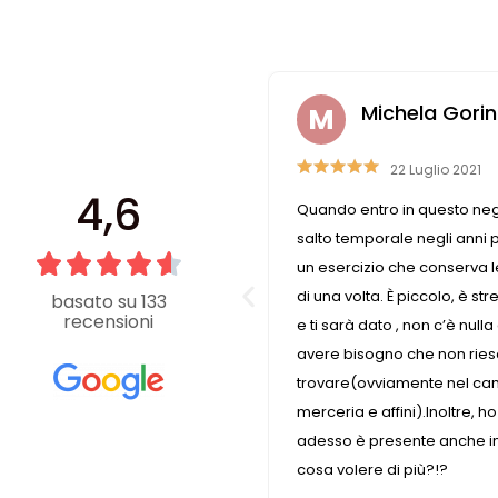
hela Gorini
Raffaella Cas
2 Luglio 2021
26 Luglio 2019
4,6
in questo negozio faccio un
Non puoi non trovare ciò che
le negli anni passati perché è
che cerchi non è disponibi
he conserva le caratteristiche
aiutano a trovare la soluzio
 piccolo, è stretto ma tu chiedi
dei modi. Il negozio è semp
basato su 133
recensioni
, non c’è nulla di cui tu possa
può pretendere che dedican
 che non riesci a
a un solo cliente
amente nel campo della
ini).Inoltre, ho scoperto che
ente anche in internet, quindi,
 più?!?