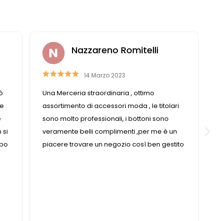
Liviana Antolini
15 Settembre 2023
Competenza e gentilezza caratterizzano
i
questo negozio fornitissimo nel suo genere.
n
ito