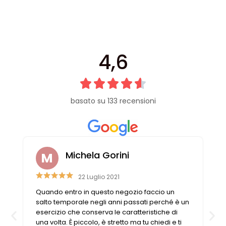
Cerniere lampo / Zip/Fibbie (27)
Elastici (10)
Filati (32)
filati cucirini e affini (9)
4,6
Fodere (5)
Guanti (1)
LANA (27)
Minuterie (58)
basato su 133 recensioni
Nastri, fettucce, cordoni, (49)
Pizzi (11)
Prodotti per la sartoria (34)
Ricamo (119)
Michela Gorini
Quadri Mezzo Punto (92)
Canovacci Completi di Filati e Ago (24)
22 Luglio 2021
Sciarpe (8)
Quando entro in questo negozio faccio un
Set di Bottoni Vintage (77)
salto temporale negli anni passati perché è un
esercizio che conserva le caratteristiche di
Swarovski (2)
una volta. È piccolo, è stretto ma tu chiedi e ti