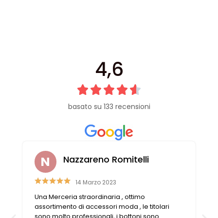
Vintage (165)
4,6
basato su 133 recensioni
Nazzareno Romitelli
Liv
14 Marzo 2023
na Merceria straordinaria , ottimo
Competenza e
ssortimento di accessori moda , le titolari
questo negoz
ono molto professionali, i bottoni sono