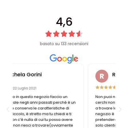
4,6
basato su 133 recensioni
Raffaella Casadei
26 Luglio 2019
Non puoi non trovare ciò che cerchi. Se ciò che
n
cerchi non è disponibile, le commesse aiutano
a trovare la soluzione nel migliore dei modi. Il
negozio è sempre pieno e non si può
pretendere che dedicano tutto il tempo a un
solo cliente