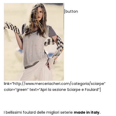
Cerniere lampo / Zip/Fibbie (27)
Elastici (10)
[button
Filati (32)
filati cucirini e affini (9)
Fodere (5)
Guanti (1)
LANA (27)
Minuterie (58)
Nastri, fettucce, cordoni, (49)
Pizzi (11)
Prodotti per la sartoria (34)
Ricamo (119)
Quadri Mezzo Punto (92)
link=”http://www.merceriacheri.com/categoria/sciarpe”
color=”green” text=”Apri la sezione Sciarpe e Foulard”]
Canovacci Completi di Filati e Ago (24)
Sciarpe (8)
Set di Bottoni Vintage (77)
Swarovski (2)
I bellissimi foulard delle migliori seterie
made in italy.