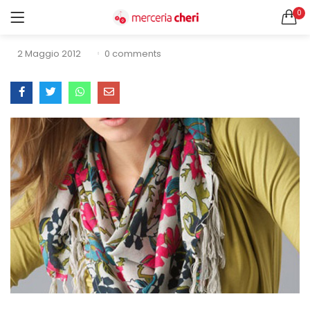
0
Foulard
ACCEDI
REGISTRATI
2 Maggio 2012
0
comments
CERCA IN:
Tutte le categorie
Accessori Design (56)
Accessori merceria (94)
Cesti portalavoro (8)
Aghi e spilli (24)
Ricordami
Applicazioni (26)
Borse (6)
Bottoni Vintage (204)
Lotti di Bottoni vintage (27)
Password dimenticata?
Bottoni/alamari/automatici (46)
Alamari (5)
Calze collant donna (24)
Cappelli (16)