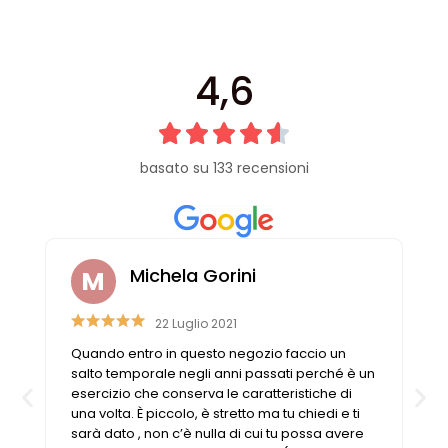
Cerniere lampo / Zip/Fibbie (27)
Elastici (10)
Filati (32)
4,6
filati cucirini e affini (9)
Fodere (5)
Guanti (1)
LANA (27)
basato su 133 recensioni
Minuterie (58)
Nastri, fettucce, cordoni, (49)
Pizzi (11)
Prodotti per la sartoria (34)
Michela Gorini
Ricamo (119)
Quadri Mezzo Punto (92)
22 Luglio 2021
Canovacci Completi di Filati e Ago (24)
Quando entro in questo negozio faccio un
salto temporale negli anni passati perché è un
Sciarpe (8)
esercizio che conserva le caratteristiche di
Set di Bottoni Vintage (77)
una volta. È piccolo, è stretto ma tu chiedi e ti
Swarovski (2)
sarà dato , non c’è nulla di cui tu possa avere