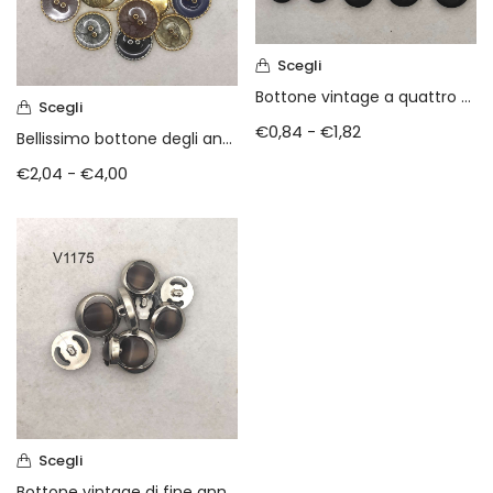
Scegli
Bottone vintage a quattro fori anni 80
Scegli
€
0,84
-
€
1,82
Bellissimo bottone degli anni 80
€
2,04
-
€
4,00
Scegli
Bottone vintage di fine anni 70