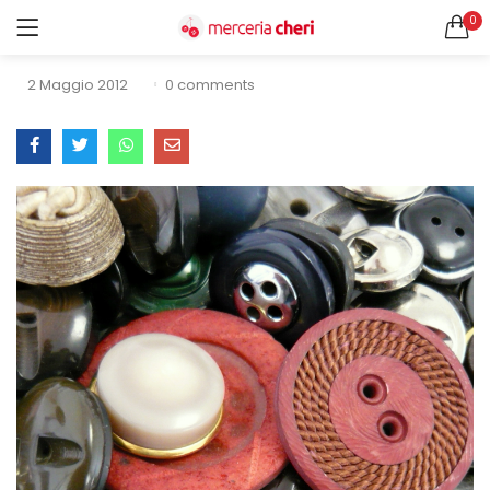
0
Bottoni
ACCEDI
REGISTRATI
2 Maggio 2012
0
comments
CERCA IN:
Tutte le categorie
Accessori Design (56)
Accessori merceria (94)
Cesti portalavoro (8)
Aghi e spilli (24)
Ricordami
Applicazioni (26)
Borse (6)
Bottoni Vintage (204)
Lotti di Bottoni vintage (27)
Password dimenticata?
Bottoni/alamari/automatici (46)
Alamari (5)
Calze collant donna (24)
Cappelli (16)