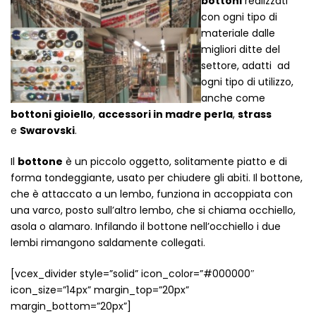
bottoni
realizzati
Vintage (165)
con ogni tipo di
materiale dalle
migliori ditte del
settore, adatti ad
ogni tipo di utilizzo,
anche come
bottoni gioiello
,
accessori in madre perla
,
strass
e
Swarovski
.
Il
bottone
è un piccolo oggetto, solitamente piatto e di
forma tondeggiante, usato per chiudere gli abiti. Il bottone,
che è attaccato a un lembo, funziona in accoppiata con
una varco, posto sull’altro lembo, che si chiama occhiello,
asola o alamaro. Infilando il bottone nell’occhiello i due
lembi rimangono saldamente collegati.
[vcex_divider style=”solid” icon_color=”#000000″
icon_size=”14px” margin_top=”20px”
margin_bottom=”20px”]