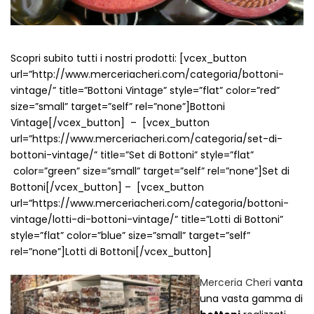
Cerniere lampo / Zip/Fibbie (27)
Elastici (10)
Filati (32)
Scopri subito tutti i nostri prodotti: [vcex_button
filati cucirini e affini (9)
url=”http://www.merceriacheri.com/categoria/bottoni-
Fodere (5)
vintage/” title=”Bottoni Vintage” style=”flat” color=”red”
Guanti (1)
size=”small” target=”self” rel=”none”]Bottoni
LANA (27)
Vintage[/vcex_button] – [vcex_button
Minuterie (58)
url=”https://www.merceriacheri.com/categoria/set-di-
Nastri, fettucce, cordoni, (49)
bottoni-vintage/” title=”Set di Bottoni” style=”flat”
color=”green” size=”small” target=”self” rel=”none”]Set di
Pizzi (11)
Bottoni[/vcex_button] – [vcex_button
Prodotti per la sartoria (34)
url=”https://www.merceriacheri.com/categoria/bottoni-
Ricamo (119)
vintage/lotti-di-bottoni-vintage/” title=”Lotti di Bottoni”
Quadri Mezzo Punto (92)
style=”flat” color=”blue” size=”small” target=”self”
Canovacci Completi di Filati e Ago (24)
rel=”none”]Lotti di Bottoni[/vcex_button]
Sciarpe (8)
Set di Bottoni Vintage (77)
Merceria Cheri
vanta
una vasta gamma di
Swarovski (2)