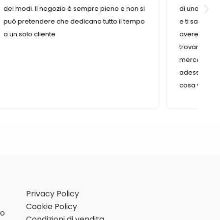
 si
di una volta. È piccolo, è stretto ma tu chiedi
mpo
e ti sarà dato , non c’è nulla di cui tu possa
avere bisogno che non riesci a
trovare(ovviamente nel campo della
merceria e affini).Inoltre, ho scoperto che
adesso è presente anche in internet, quindi,
cosa volere di più?!?
Privacy Policy
Cookie Policy
mo
Condizioni di vendita