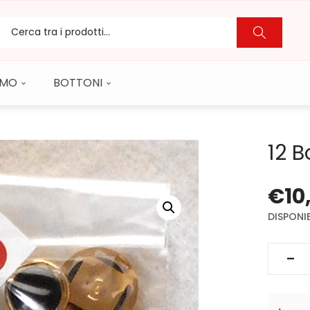
CAMO
BOTTONI
12 B
€
10
DISPONIB