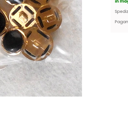
in ma
Spediz
Pagame