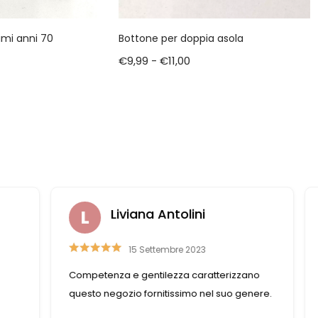
Bottone per doppia asola
imi anni 70
€
9,99
-
€
11,00
ni
Raffaella Casadei
23
26 Luglio 2019
aratterizzano
Non puoi non trovare ciò che cerchi. Se ci
 nel suo genere.
che cerchi non è disponibile, le commes
aiutano a trovare la soluzione nel miglior