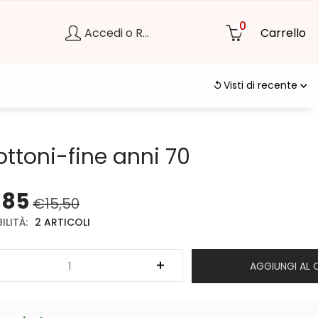
0
Accedi o Registrati
Carrello
Visti di recente
ottoni-fine anni 70
,85
€
15,50
ILITÀ:
2 ARTICOLI
AGGIUNGI AL 