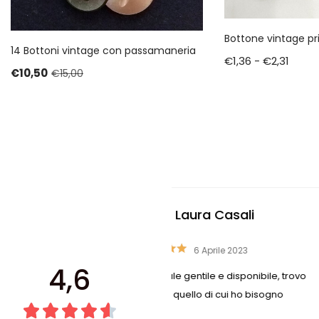
Bottone vintage pr
14 Bottoni vintage con passamaneria
€
1,36
-
€
2,31
€
10,50
€
15,00
ra Casali
Liviana Antoli
 Aprile 2023
15 Settembre 20
4,6
ile e disponibile, trovo
Competenza e gentilezza c
 di cui ho bisogno
questo negozio fornitissimo