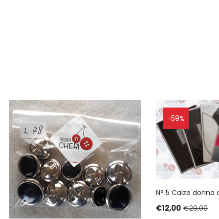
-59%
N° 5 Calze donna co
€
12,00
€
29,00