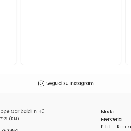
dei modi. Il negozio è sempre pieno e non
può pretendere che dedicano tutto il te
a un solo cliente
Seguici su Instagram
ppe Garibaldi, n. 43
Moda
7921 (RN)
Merceria
Filati e Rica
-783984