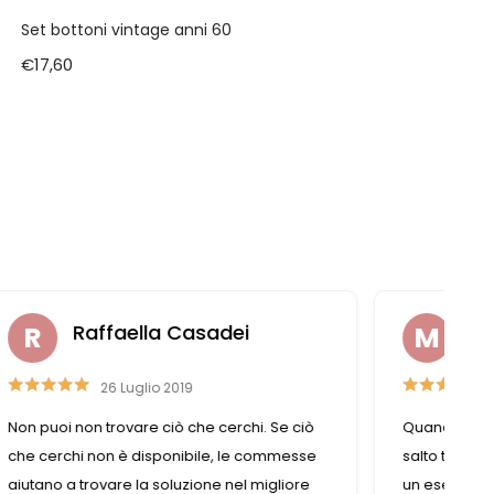
Set bottoni vintage anni 60
€
17,60
Michela Gorini
22 Luglio 2021
ò
Quando entro in questo negozio faccio un
se
salto temporale negli anni passati perché è
e
un esercizio che conserva le caratteristiche