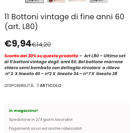
Cerniere lampo / Zip/Fibbie (27)
Elastici (10)
11 Bottoni vintage di fine anni 60
Filati (32)
(art. L80)
filati cucirini e affini (9)
Fodere (5)
€
9,94
Guanti (1)
€
14,20
LANA (27)
Sconto del 30
% su questo prodotto
– Art L80 – Ultimo set
Minuterie (58)
di 11 bottoni vintage degli anni 60. Bel bottone marrone
Nastri, fettucce, cordoni, (49)
chiaro semi bombato con dettaglio circolare a rilievo
Pizzi (11)
n° 2 X lineato 40 –
n°2 X lineato 34 –
n° 7 X lineato 28
Prodotti per la sartoria (34)
DISPONIBILITÀ:
1 ARTICOLO
Ricamo (119)
Quadri Mezzo Punto (92)
Canovacci Completi di Filati e Ago (24)
Sciarpe (8)
in magazzino!
Set di Bottoni Vintage (77)
Spedizione in 2/3 giorni lavorativi
Swarovski (2)
Pagamenti sicuri ed anche rateizzabili