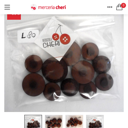
0
-30%
ACCEDI
REGISTRATI
HOME
CERCA IN:
ACCOUNT
Tutte le categorie
Accessori Design (56)
Accessori merceria (94)
Cesti portalavoro (8)
Aghi e spilli (24)
Ricordami
Applicazioni (26)
Borse (6)
Bottoni Vintage (204)
Lotti di Bottoni vintage (27)
Password dimenticata?
Bottoni/alamari/automatici (46)
Alamari (5)
Calze collant donna (24)
Cappelli (16)