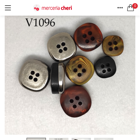
0
ACCEDI
REGISTRATI
HOME
CERCA IN:
ACCOUNT
Tutte le categorie
Accessori Design (56)
Accessori merceria (94)
Cesti portalavoro (8)
Aghi e spilli (24)
Ricordami
Applicazioni (26)
Borse (6)
Bottoni Vintage (204)
Lotti di Bottoni vintage (27)
Password dimenticata?
Bottoni/alamari/automatici (46)
Alamari (5)
Calze collant donna (24)
Cappelli (16)