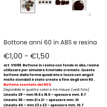
Cerniere lampo / Zip/Fibbie (27)
Elastici (10)
Filati (32)
filati cucirini e affini (9)
Fodere (5)
Guanti (1)
LANA (27)
Bottone anni 60 in ABS e resina
Minuterie (58)
Nastri, fettucce, cordoni, (49)
€
1,00
-
€
1,50
Pizzi (11)
Prodotti per la sartoria (34)
art. V1096 Bottone in resina con fondo in abs, resina
utilizzare per simulare il metallo cromato. Questo
Ricamo (119)
bottone
dalla forma quadrata e tozza con angoli
Quadri Mezzo Punto (92)
molto stondati è
stato creato a fine degli anni 60 .
Canovacci Completi di Filati e Ago (24)
Bottone scontato del 50%
Sciarpe (8)
Disponibile in quattro colori e tre misure (vedi foto)
Lineato 28 – mm 16.5 x 16.5 – spessore mm. 8.7
Set di Bottoni Vintage (77)
Lineato 36 – mm 21 x 21 – spessore mm. 10
Swarovski (2)
Lineato 40 – mm 23 x 23 – spessore mm. 10.7