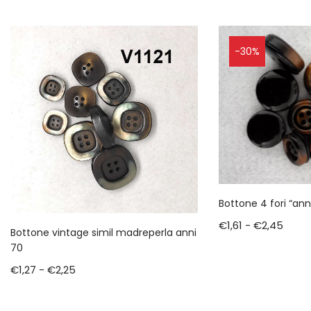
-30%
Bottone 4 fori “ann
€
1,61
-
€
2,45
Bottone vintage simil madreperla anni
70
€
1,27
-
€
2,25