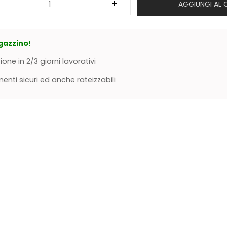
AGGIUNGI AL 
gazzino!
ione in 2/3 giorni lavorativi
nti sicuri ed anche rateizzabili