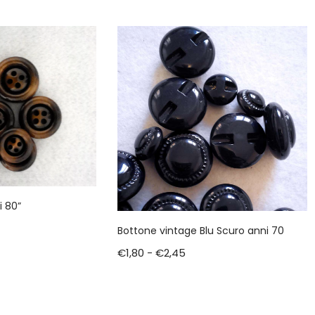
i 80”
Bottone vintage Blu Scuro anni 70
€
1,80
-
€
2,45