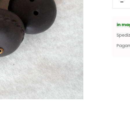
in ma
Spediz
Pagame