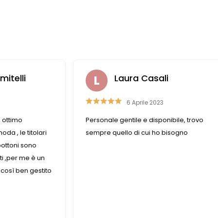
Raffaella Casadei
26 Luglio 2019
ile, trovo
Non puoi non trovare ciò che cerchi. Se ci
sogno
che cerchi non è disponibile, le commes
aiutano a trovare la soluzione nel miglior
dei modi. Il negozio è sempre pieno e non
può pretendere che dedicano tutto il te
a un solo cliente