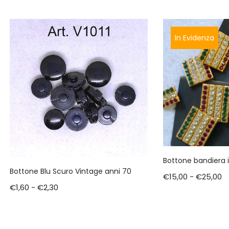
In Evidenza
Bottone bandiera i
Bottone Blu Scuro Vintage anni 70
€
15,00
-
€
25,00
€
1,60
-
€
2,30