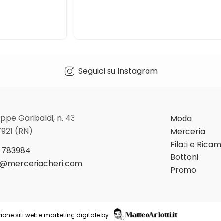
Seguici su Instagram
ppe Garibaldi, n. 43
Moda
7921 (RN)
Merceria
Filati e Rica
-783984
Bottoni
o@merceriacheri.com
Promo
ione siti web e marketing digitale by