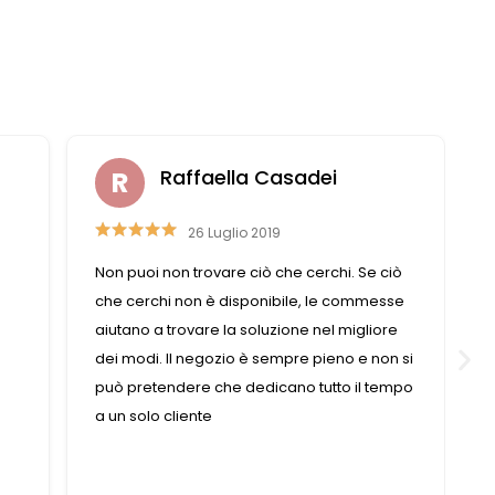
Liviana Antolini
15 Settembre 2023
ò
Competenza e gentilezza caratterizzano
se
questo negozio fornitissimo nel suo genere.
e
 si
mpo